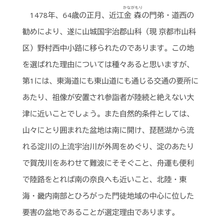
かながもり
1478年、64歳の正月、近江
金森
の門弟・道西の
勧めにより、遂に山城国宇治郡山科（現 京都市山科
区）野村西中小路に移られたのであります。この地
を選ばれた理由については種々あると思いますが、
第1には、東海道にも東山道にも通じる交通の要所に
あたり、祖像が安置され参詣者が陸続と絶えない大
津に近いことでしょう。また自然的条件としては、
山々にとり囲まれた盆地は南に開け、琵琶湖から流
れる淀川の上流宇治川が外周をめぐり、淀のあたり
で賀茂川をあわせて難波にそそぐこと、舟運も便利
で陸路をとれば南の奈良へも近いこと、北陸・東
海・畿内南部とひろがった門徒地域の中心に位した
要害の盆地であることが選定理由であります。