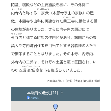
陀堂、寝殿などの主要施設を核に、その外側に
うちじない
いっけしゅう
内寺内
と称する
一家衆
（本願寺宗主の家族）の屋
こうしょうじ
敷、本願寺や山科に再建された
興正寺
に勤仕する僧
の住坊がありました。さらに内寺内の周辺には
そとじない
外寺内
と称する町衆の住居区があり、諸国からの参
詣人や寺内町居住者を目当てとする各職種の人たち
で繁栄することとなりました。その本寺、内寺内、
外寺内の三郭は、それぞれ土居と濠で区画され、い
かんごうじょうさい
わゆる
環濠城塞
都市を形成していました。
2009年4月6日（寺報『光寿』第59号）掲載