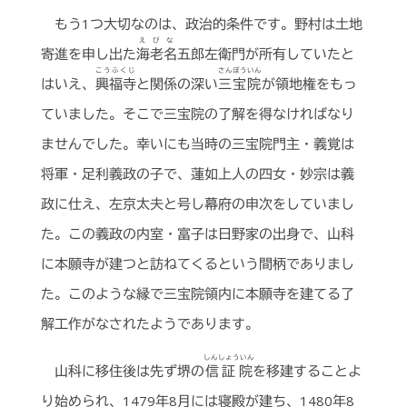
もう1つ大切なのは、政治的条件です。野村は土地
えびな
寄進を申し出た
海老名
五郎左衛門が所有していたと
こうふくじ
さんぼういん
はいえ、
興福寺
と関係の深い
三宝院
が領地権をもっ
ていました。そこで三宝院の了解を得なければなり
ませんでした。幸いにも当時の三宝院門主・義覚は
将軍・足利義政の子で、蓮如上人の四女・妙宗は義
政に仕え、左京太夫と号し幕府の申次をしていまし
た。この義政の内室・富子は日野家の出身で、山科
に本願寺が建つと訪ねてくるという間柄でありまし
た。このような縁で三宝院領内に本願寺を建てる了
解工作がなされたようであります。
しんしょういん
山科に移住後は先ず堺の
信証院
を移建することよ
り始められ、1479年8月には寝殿が建ち、1480年8