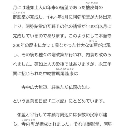
ひわだぶき
月には蓮如上人の年来の宿望であった
檜皮葺
の
ごえいどう
御影堂
が完成し、1481年6月に阿弥陀堂が大体出来
上り、阿弥陀堂の瓦葺その他の諸堂が1483年8月に
完成しているのであります。このようにして本願寺
がらん
200年の歴史にかつて見なかった壮大な
伽藍
が出現
し、その後も種々の増改築が行われ、内装も改めら
れました。蓮如上人の没後ではありますが、永正年
わしのおたかやす
間に招じられた中納言
鷲尾隆康
は
寺中広大無辺、荘厳ただ仏国の如し
という言葉を日記『二水記』にとどめています。
伽藍と平行して本願寺周辺には多数の民家が建
じないちょう
ち、
寺内町
が構成されました。それは御影堂、阿弥