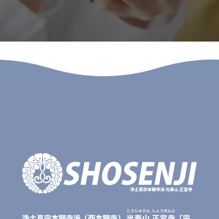
こうじゅさん
しょうせんじ
浄土真宗本願寺派（西本願寺）
光寿山
正宣寺
〔宗