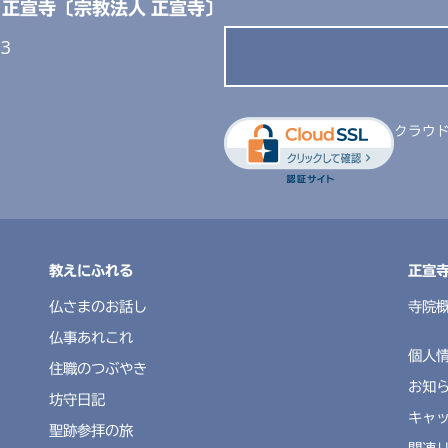
正宣寺
〔宗教法人 正宣寺〕
3
クラウ
教えにふれる
正宣
仏さまのお話し
寺院
仏事あれこれ
個人
住職のつぶやき
お知
坊守日記
キャ
聖跡参拝の旅