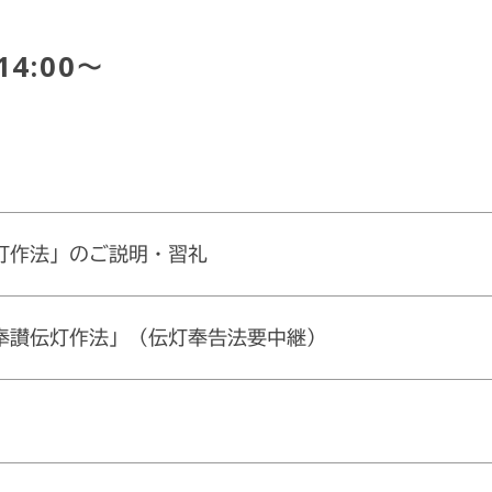
4:00～
灯作法」のご説明・習礼
奉讃伝灯作法」（伝灯奉告法要中継）