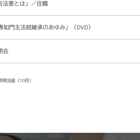
告法要とは」／住職
代専如門主法統継承のあゆみ」（DVD）
閉会
常例法座（10月）