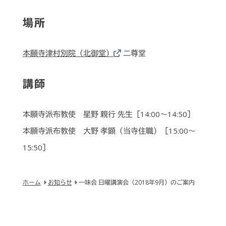
場所
本願寺津村別院（北御堂）
二尊堂
講師
本願寺派布教使 星野 親行 先生［14:00～14:50］
本願寺派布教使 大野 孝顕（当寺住職）［15:00～
15:50］
ホーム
お知らせ
一味会 日曜講演会（2018年9月）のご案内