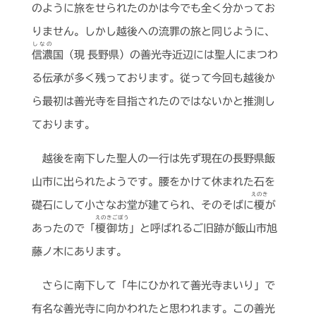
のように旅をせられたのかは今でも全く分かってお
りません。しかし越後への流罪の旅と同じように、
しなの
信濃
国（現 長野県）の善光寺近辺には聖人にまつわ
る伝承が多く残っております。従って今回も越後か
ら最初は善光寺を目指されたのではないかと推測し
ております。
越後を南下した聖人の一行は先ず現在の長野県飯
山市に出られたようです。腰をかけて休まれた石を
えのき
礎石にして小さなお堂が建てられ、そのそばに
榎
が
えのきごぼう
あったので「
榎御坊
」と呼ばれるご旧跡が飯山市旭
藤ノ木にあります。
さらに南下して「牛にひかれて善光寺まいり」で
有名な善光寺に向かわれたと思われます。この善光