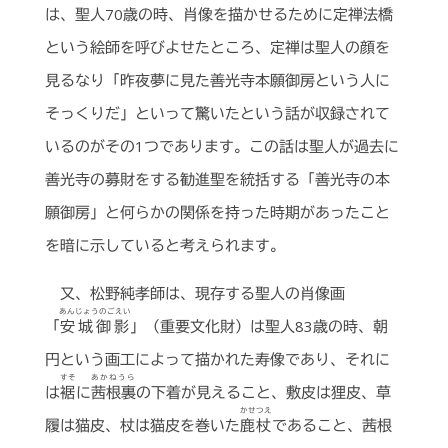
は、聖人70歳の時、肖像を描かせるために定禅法橋
という絵師を呼びよせたところ、定禅は聖人の顔を
見るなり「昨夜夢に見た善光寺本願御房という人に
そっくりだ」といって驚いたという話が収録されて
いるのがその1つであります。この話は聖人が過去に
善光寺の募財をする勧進聖を統括する「善光寺の本
願御房」と何らかの関係を持った時期があったこと
を暗に示していると考えられます。
又、松野純孝師は、現存する聖人の肖像画
あんじょうのごえい
「
安城御影
」（重要文化財）は聖人83歳の時、朝
円という画工によって描かれた寿像であり、それに
すそ
あかねうら
は
裾
に
茜根裏
の下着が見えること、敷皮は狸皮、草
かせつえ
履は猫皮、杖は猫皮を巻いた
鹿杖
であること、茜根