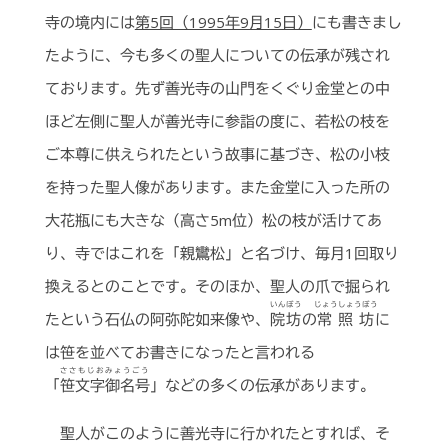
寺の境内には
第5回（1995年9月15日）
にも書きまし
たように、今も多くの聖人についての伝承が残され
ております。先ず善光寺の山門をくぐり金堂との中
ほど左側に聖人が善光寺に参詣の度に、若松の枝を
ご本尊に供えられたという故事に基づき、松の小枝
を持った聖人像があります。また金堂に入った所の
大花瓶にも大きな（高さ5m位）松の枝が活けてあ
り、寺ではこれを「親鸞松」と名づけ、毎月1回取り
換えるとのことです。そのほか、聖人の爪で掘られ
いんぼう
じょうしょうぼう
たという石仏の阿弥陀如来像や、
院坊
の
常照坊
に
は笹を並べてお書きになったと言われる
ささもじおみょうごう
「
笹文字御名号
」などの多くの伝承があります。
聖人がこのように善光寺に行かれたとすれば、そ