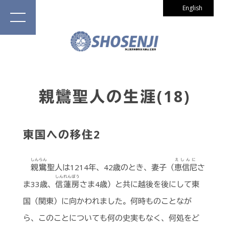
English
親鸞聖人の生涯(18)
東国への移住2
しんらん
えしんに
親鸞
聖人は1214年、42歳のとき、妻子（
恵信尼
さ
しんれんぼう
ま33歳、
信蓮房
さま4歳）と共に越後を後にして東
国（関東）に向かわれました。何時ものことなが
ら、このことについても何の史実もなく、何処をど