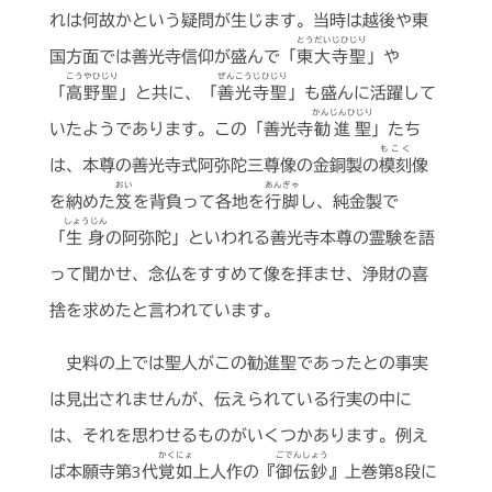
れは何故かという疑問が生じます。当時は越後や東
とうだいじひじり
国方面では善光寺信仰が盛んで「
東大寺聖
」や
こうやひじり
ぜんこうじひじり
「
高野聖
」と共に、「
善光寺聖
」も盛んに活躍して
かんじんひじり
いたようであります。この「善光寺
勧進聖
」たち
もこく
は、本尊の善光寺式阿弥陀三尊像の金銅製の
模刻
像
おい
あんぎゃ
を納めた
笈
を背負って各地を
行脚
し、純金製で
しょうじん
「
生身
の阿弥陀」といわれる善光寺本尊の霊験を語
って聞かせ、念仏をすすめて像を拝ませ、浄財の喜
捨を求めたと言われています。
史料の上では聖人がこの勧進聖であったとの事実
は見出されませんが、伝えられている行実の中に
は、それを思わせるものがいくつかあります。例え
かくにょ
ごでんしょう
ば本願寺第3代
覚如
上人作の『
御伝鈔
』上巻第8段に