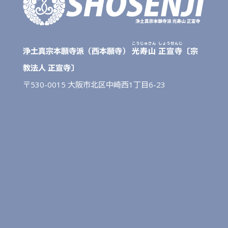
こうじゅさん
しょうせんじ
浄土真宗本願寺派（西本願寺）
光寿山
正宣寺
〔宗
教法人 正宣寺〕
〒530-0015 大阪市北区中崎西1丁目6-23