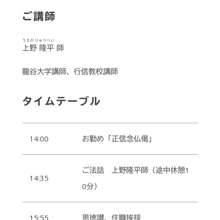
ご講師
うえの りゅうへい
上野 隆平
師
龍谷大学講師、行信教校講師
タイムテーブル
14:00
お勤め「正信念仏偈」
ご法話 上野隆平師（途中休憩1
14:35
0分）
15:55
恩徳讃、住職挨拶