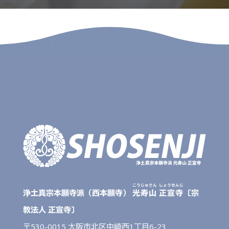
こうじゅさん
しょうせんじ
浄土真宗本願寺派（西本願寺）
光寿山
正宣寺
〔宗
教法人 正宣寺〕
〒530-0015 大阪市北区中崎西1丁目6-23