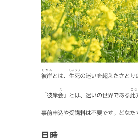
ひがん
しょうじ
彼岸
とは、
生死
の迷いを超えたさとり
え
こな
「彼岸
会
」とは、迷いの世界である
此
事前申込や受講料は不要です。どなた
日時