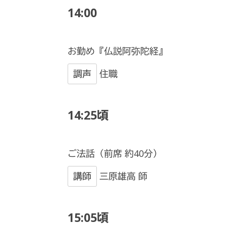
14:00
お勤め『仏説阿弥陀経』
調声
住職
14:25頃
ご法話（前席 約40分）
講師
三原雄高 師
15:05頃