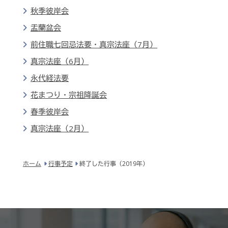
秋季彼岸会
盂蘭盆会
前住職七回忌法要・真宗法座（7月）
真宗法座（6月）
永代経法要
花まつり・宗祖降誕会
春季彼岸会
真宗法座（2月）
ホーム
行事予定
終了した行事（2019年）