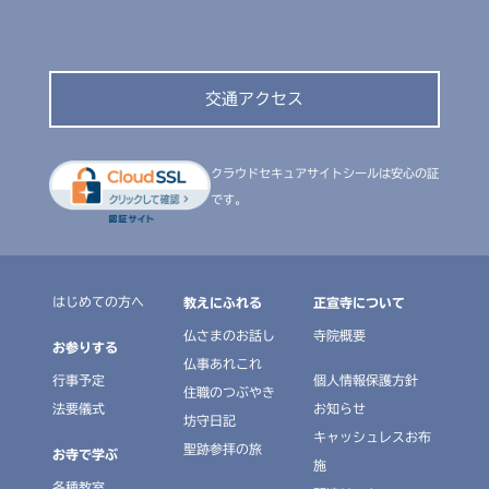
交通アクセス
クラウドセキュアサイトシールは安心の証
です。
はじめての方へ
教えにふれる
正宣寺について
仏さまのお話し
寺院概要
お参りする
仏事あれこれ
行事予定
個人情報保護方針
住職のつぶやき
法要儀式
お知らせ
坊守日記
キャッシュレスお布
聖跡参拝の旅
お寺で学ぶ
施
各種教室